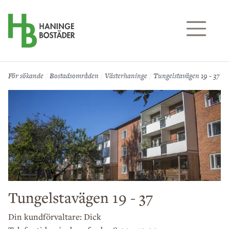
Till sidans huvudinnehåll
För sökande
Bostadsområden
Västerhaninge
Tungelstavägen 19 - 37
Tungelstavägen 19 - 37
Din kundförvaltare: Dick