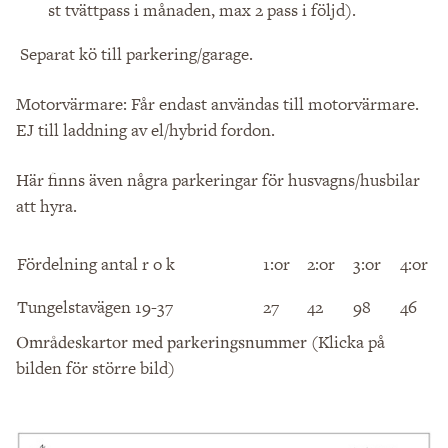
st tvättpass i månaden, max 2 pass i följd).
Separat kö till parkering/garage.
Motorvärmare: Får endast användas till motorvärmare.
EJ till laddning av el/hybrid fordon.
Här finns även några parkeringar för husvagns/husbilar
att hyra.
Fördelning antal r o k
1:or
2:or
3:or
4:or
Tungelstavägen 19-37
27
42
98
46
(Klicka på
Områdeskartor med parkeringsnummer
bilden för större bild)