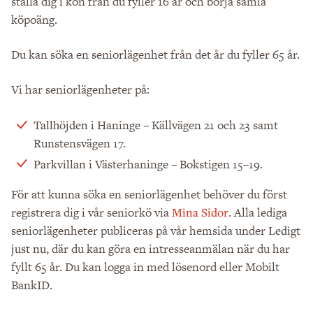
ställa dig i kön från du fyller 16 år och börja samla
köpoäng.
Du kan söka en seniorlägenhet från det år du fyller 65 år.
Vi har seniorlägenheter på:
i Haninge – Källvägen 21 och 23 samt
Tallhöjden
Runstensvägen 17.
i Västerhaninge – Bokstigen 15–19.
Parkvillan
För att kunna söka en seniorlägenhet behöver du först
registrera dig i vår seniorkö via
. Alla lediga
Mina Sidor
seniorlägenheter publiceras på vår hemsida under
Ledigt
, där du kan göra en intresseanmälan när du har
just nu
fyllt 65 år. Du kan logga in med lösenord eller Mobilt
BankID.