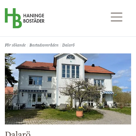
Till sidans huvudinnehåll
För sökande
Bostadsområden
Dalarö
Dalarö