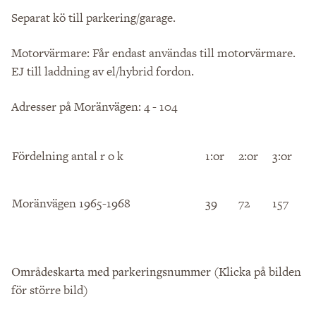
Separat kö till parkering/garage.
Motorvärmare: Får endast användas till motorvärmare.
EJ till laddning av el/hybrid fordon.
Adresser på Moränvägen: 4 - 104
Fördelning antal r o k
1:or
2:or
3:or
4
Moränvägen 1965-1968
39
72
157
2
(Klicka på bilden
Områdeskarta med parkeringsnummer
för större bild)