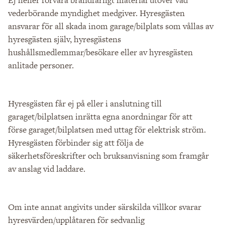
Ej heller förvara brandfarligt material utöver vad
vederbörande myndighet medgiver. Hyresgästen
ansvarar för all skada inom garage/bilplats som vållas av
hyresgästen själv, hyresgästens
hushållsmedlemmar/besökare eller av hyresgästen
anlitade personer.
Hyresgästen får ej på eller i anslutning till
garaget/bilplatsen inrätta egna anordningar för att
förse garaget/bilplatsen med uttag för elektrisk ström.
Hyresgästen förbinder sig att följa de
säkerhetsföreskrifter och bruksanvisning som framgår
av anslag vid laddare.
Om inte annat angivits under särskilda villkor svarar
hyresvärden/upplåtaren för sedvanlig