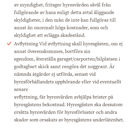
av myndighet, fritager hyresvärden såväl från
fullgörande av hans enligt detta avtal åliggande
skyldigheter, i den mån de inte kan fullgöras till
annat än onormalt höga kostnader, som och
skyldighet att erlägga skadestånd.
Vid avflyttning skall hyresgästen, om ej
Avflyttning
annat överenskommes, bortföra sin
egendom, återställa garaget/carporten/bilplatsen i
godtagbart skick samt rengöra det noggrant. Är
nämnda åtgärder ej utförda, senast vid
hyresförhållandets upphörande eller vid eventuellt
senare
avflyttning, får hyresvärden avhjälpa brister på
hyresgästens bekostnad. Hyresgästen ska dessutom
ersätta hyresvärden för hyresförluster och andra
skador som orsakats av hyresgästens underlåtenhet.