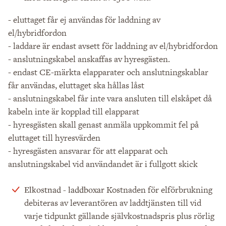
- eluttaget får ej användas för laddning av
el/hybridfordon
- laddare är endast avsett för laddning av el/hybridfordon
- anslutningskabel anskaffas av hyresgästen.
- endast CE-märkta elapparater och anslutningskablar
får användas, eluttaget ska hållas låst
- anslutningskabel får inte vara ansluten till elskåpet då
kabeln inte är kopplad till elapparat
- hyresgästen skall genast anmäla uppkommit fel på
eluttaget till hyresvärden
- hyresgästen ansvarar för att elapparat och
anslutningskabel vid användandet är i fullgott skick
Kostnaden för elförbrukning
Elkostnad - laddboxar
debiteras av leverantören av laddtjänsten till vid
varje tidpunkt gällande självkostnadspris plus rörlig