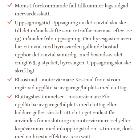
I förekommande fall tillkommer lagstadgad
Moms
mervärdesskatt.
Uppsägning av detta avtal ska ske
Uppsägningstid
till det månadsskifte som inträffar närmast efter tre
(3) månader från uppsägning. Om hyresgästen även
har ett avtal med hyresvärden gällande bostad
upphör detta avtal samtidigt med bostadsavtalet
enligt 6 §, 3 stycket, hyreslagen. Uppsägning ska ske
skriftligt.
Kostnad för elström
Elkostnad -
motorvärmare
ingår vid upplåtelse av garage/bilplats med eluttag.
För
Eluttagsbestämmelser - motorvärmare
upplåtelse av garage/bilplats med eluttag eller
laddare gäller särskilt att eluttaget endast får
användas för anslutning av motorvärmare och/eller
kupévärmare med inkopplingstid om 2 timmar, dock
med en högsta effekt av 1300 watt.