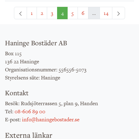
Föregående
Nästa
1
2
3
4
5
6
...
14
Haninge Bostäder AB
Box 115
136 22 Haninge
: 556556-5073
Organisationsnummer
: Haninge
Styrelsens säte
Kontakt
: Rudsjöterrassen 5, plan 9, Handen
Besök
:
08-606 89 00
Tel
:
info@haningebostader.se
E-post
Externa länkar