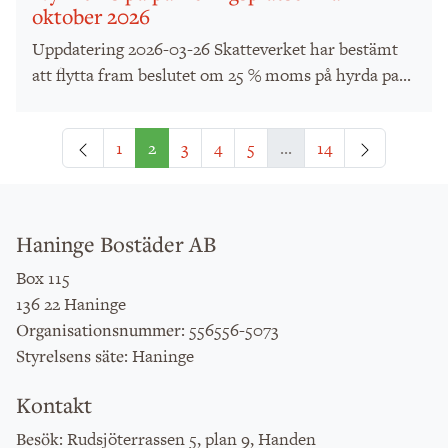
oktober 2026
Uppdatering 2026-03-26 Skatteverket har bestämt
att flytta fram beslutet om 25 % moms på hyrda pa...
Föregående
Nästa
1
2
3
4
5
...
14
Haninge Bostäder AB
Box 115
136 22 Haninge
: 556556-5073
Organisationsnummer
: Haninge
Styrelsens säte
Kontakt
: Rudsjöterrassen 5, plan 9, Handen
Besök