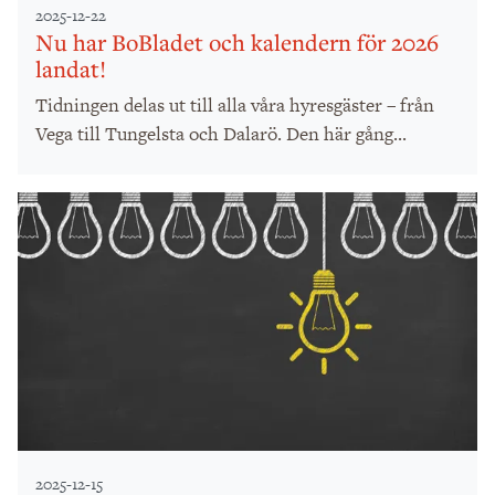
2025-12-22
Nu har BoBladet och kalendern för 2026
landat!
Tidningen delas ut till alla våra hyresgäster – från
Vega till Tungelsta och Dalarö. Den här gång...
2025-12-15