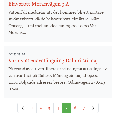
Elavbrott Moränvägen 3 A
Vattenfall meddelar att det kommer bli ett kortare
strömavbrott, då de behöver byta elmätare. När:
Onsdag 4 juni mellan klockan 09.00-10.00 Var:
Moränv...
2025-05-22
Varmvattenavstängning Dalarö 26 maj
På grund av ett ventilbyte är vi tvungna att stänga av
varmvattnet på Dalarö: Måndag 26 maj kl 09.00-
11.00 Följande adresser berörs: Odinsvägen 27 A-29
B Wa...
Föregående
Nästa
1
2
3
4
5
6
7