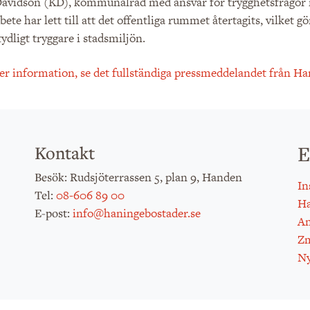
Davidson (KD), kommunalråd med ansvar för trygghetsfrågor 
ete har lett till att det offentliga rummet återtagits, vilke
tydligt tryggare i stadsmiljön.​
er information, se det fullständiga pressmeddelandet från 
E
Kontakt
: Rudsjöterrassen 5, plan 9, Handen
Besök
In
:
08-606 89 00
Tel
H
:
info@haningebostader.se
E-post
An
Zm
Ny