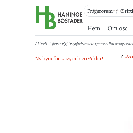
Till sidans huvudinnehåll
Frågeforum
Drift
Hem
Om oss
Aktuellt
fleraarigt trygghetsarbete ger resultat drogscen
För
Ny hyra för 2025 och 2026 klar!