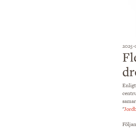
2025-
Fl
dr
​Enli
centru
samar
"
Jord
Följan