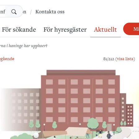
Sök
information
Kontakta oss
För sökande
För hyresgäster
Aktuellt
Mi
erna i haninge har upphoert
egående
81/212 (
visa lista
)