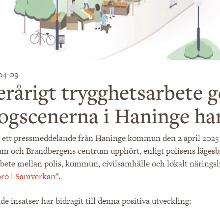
04-09
erårigt trygghetsarbete g
ogscenerna i Haninge ha
gt ett pressmeddelande från Haninge kommun den 2 april 2025
m och Brandbergens centrum upphört, enligt polisens lägesbild
bete mellan polis, kommun, civilsamhälle och lokalt näringsl
bro i Samverkan
".​
de insatser har bidragit till denna positiva utveckling: