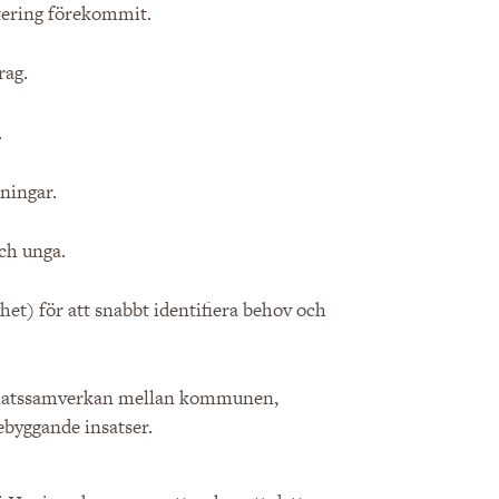
ering förekommit.​
ag.​
.
ingar.​
ch unga.​
t) för att snabbt identifiera behov och
 platssamverkan mellan kommunen,
ebyggande insatser.​