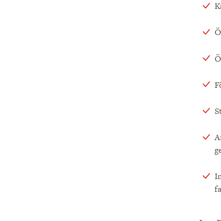
K
Ö
Ö
F
S
A
g
I
f