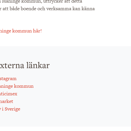
i Haninge kommun, uttrycker att detta
t gör att både boende och verksamma kan känna
Haninge kommun här!
xterna länkar
stagram
aninge kommun
ticimex
arket
 i Sverige