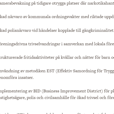
amerabevakning på tidigare otrygga platser där narkotikahant
kad närvaro av kommunala ordningsvakter med riktade uppdr
kad polisnärvaro vid händelser kopplade till gängkriminalitet
öreningsdrivna trivselvandringar i samverkan med lokala fören
trukturerade fritidsaktiviteter på kvällar och nätter för barn o
nvändning av metodiken EST (Effektiv Samordning för Trygghe
enomföra insatser.
mplementering av BID (Business Improvement District) för
astighetsägare, polis och civilsamhälle för ökad trivsel och för