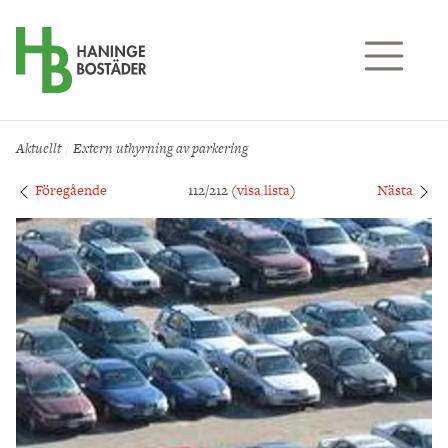
Till sidans huvudinnehåll
Aktuellt
Extern uthyrning av parkering
Föregående
112/212 (
visa lista
)
Nästa