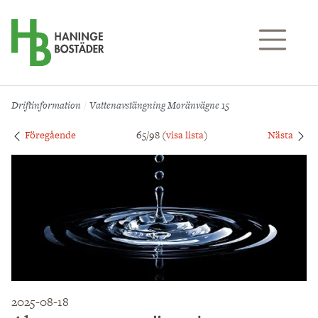
Till sidans huvudinnehåll
Driftinformation
Vattenavstängning Moränvägne 15
Föregående
65/98 (
visa lista
)
Nästa
2025-08-18