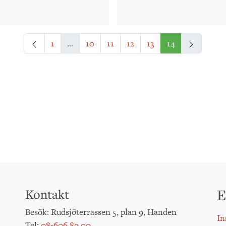
Föregående
Nästa
1
...
10
11
12
13
14
E
Kontakt
: Rudsjöterrassen 5, plan 9, Handen
Besök
In
:
08-606 89 00
Tel