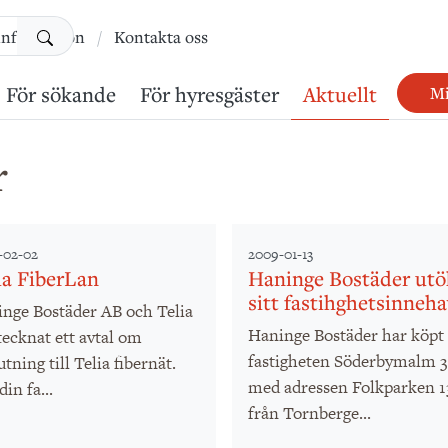
Sök
information
Kontakta oss
För sökande
För hyresgäster
Aktuellt
Mi
r
-02-02
2009-01-13
ia FiberLan
Haninge Bostäder utö
sitt fastihghetsinneha
nge Bostäder AB och Telia
Haninge Bostäder har köpt
tecknat ett avtal om
fastigheten Söderbymalm 3
utning till Telia fibernät.
med adressen Folkparken 1
in fa...
från Tornberge...