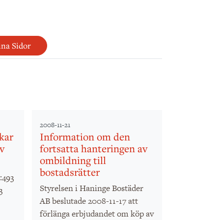
na Sidor
2008-11-21
kar
Information om den
v
fortsatta hanteringen av
ombildning till
bostadsrätter
:493
Styrelsen i Haninge Bostäder
3
AB beslutade 2008-11-17 att
förlänga erbjudandet om köp av