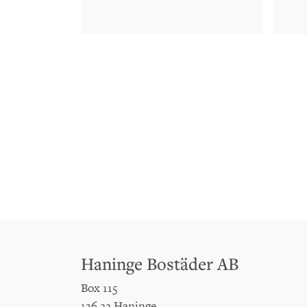
Haninge Bostäder AB
Box 115
136 22 Haninge