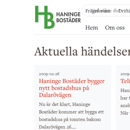
Till sidans huvudinnehåll
Frågeforum
Drift
Hem
Om oss
Aktuella händelse
2009-02-26
2009
Haninge Bostäder bygger
Tel
nytt bostadshus på
Hani
Dalarövägen
har 
Nu är det klart, Haninge
ansl
Bostäder kommer att bygga ett
När d
bostadshus på tomten bakom
Dalarövägen 26....