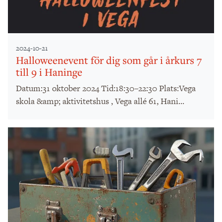
2024-10-21
Halloweenevent för dig som går i årkurs 7
till 9 i Haninge
Datum:31 oktober 2024 Tid:18:30–22:30 Plats:Vega
skola &amp; aktivitetshus , Vega allé 61, Hani...