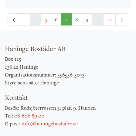
Föregående
Näst
1
...
5
6
7
8
9
...
14
Haninge Bostäder AB
Box 115
136 22 Haninge
: 556556-5073
Organisationsnummer
: Haninge
Styrelsens säte
Kontakt
: Rudsjöterrassen 5, plan 9, Handen
Besök
:
08-606 89 00
Tel
:
info@haningebostader.se
E-post