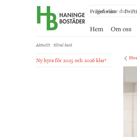
Till sidans huvudinnehåll
Frågeforum
Drift
Hem
Om oss
Aktuellt
tillval koek
För
Ny hyra för 2025 och 2026 klar!