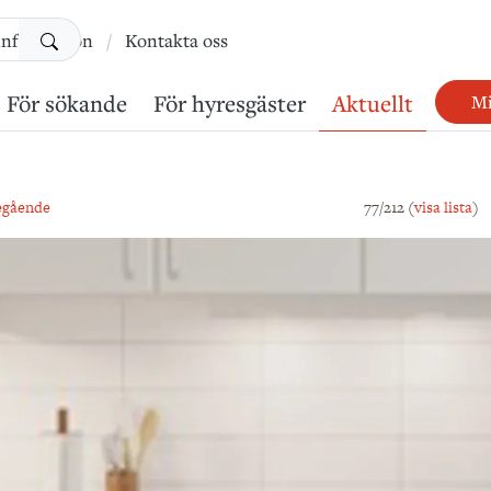
Sök
information
Kontakta oss
För sökande
För hyresgäster
Aktuellt
Mi
egående
77/212 (
visa lista
)