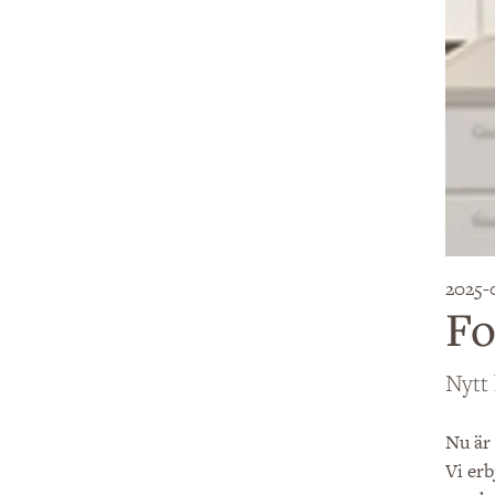
2025-
Fo
Nytt 
Nu är 
Vi erb