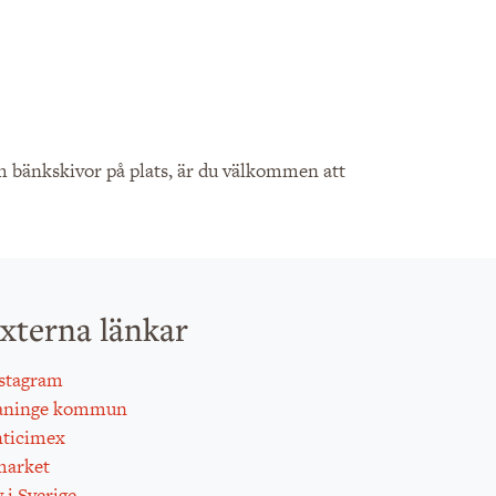
ch bänkskivor på plats, är du välkommen att
xterna länkar
stagram
aninge kommun
ticimex
arket
 i Sverige