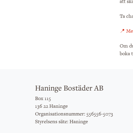
att sk
Ta cha
📍 Mer
Om du 
boka 
Haninge Bostäder AB
Box 115
136 22 Haninge
: 556556-5073
Organisationsnummer
: Haninge
Styrelsens säte