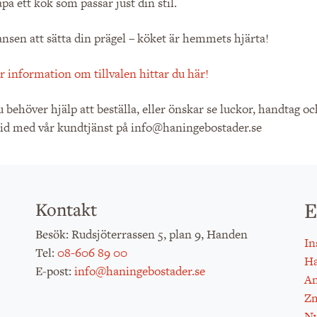
apa ett kök som passar just din stil.
nsen att sätta din prägel – köket är hemmets hjärta!
 information om tillvalen hittar du här!
behöver hjälp att beställa, eller önskar se luckor, handtag o
tid med vår kundtjänst på info@haningebostader.se
E
Kontakt
: Rudsjöterrassen 5, plan 9, Handen
Besök
In
:
08-606 89 00
Tel
H
:
info@haningebostader.se
E-post
An
Zm
Ny