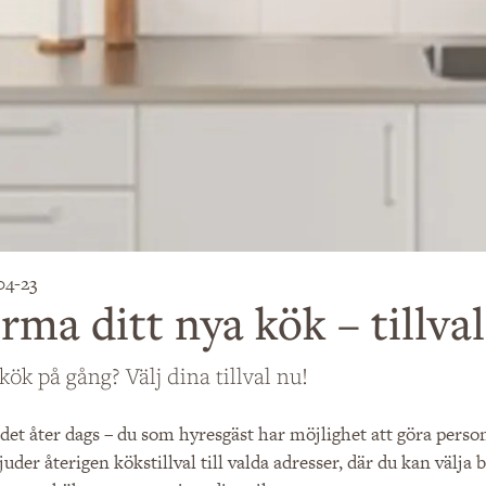
04-23
rma ditt nya kök – tillval
kök på gång? Välj dina tillval nu!
det åter dags – du som hyresgäst har möjlighet att göra personl
juder återigen kökstillval till valda adresser, där du kan välja 