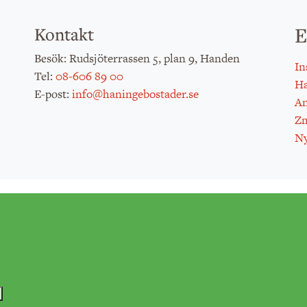
E
Kontakt
: Rudsjöterrassen 5, plan 9, Handen
Besök
In
:
08-606 89 00
Tel
H
:
info@haningebostader.se
E-post
An
Zm
Ny