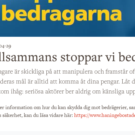
04-29
llsammans stoppar vi be
gare är skickliga på att manipulera och framstår of
eras mål är alltid att komma åt dina pengar. Låt dig
om ihåg: seriösa aktörer ber aldrig om känsliga uppg
r information om hur du kan skydda dig mot bedrägerier, samt
 säkerhet, kan du läsa vidare här:
https://www.haningebostade