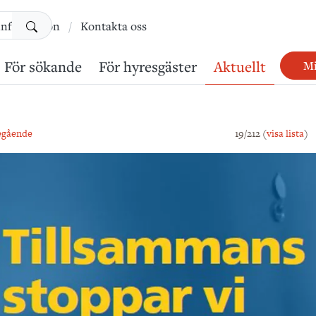
Sök
information
Kontakta oss
För sökande
För hyresgäster
Aktuellt
Mi
egående
19/212 (
visa lista
)