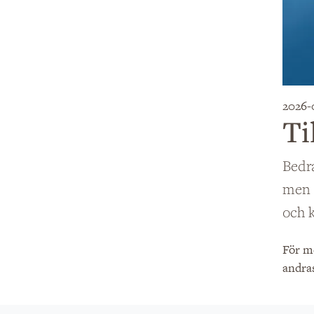
2026-
Ti
Bedra
men d
och k
För me
andras