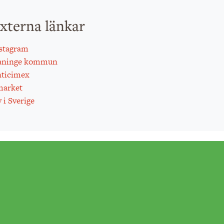
xterna länkar
stagram
aninge kommun
ticimex
arket
 i Sverige