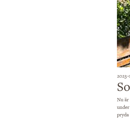
2023-
S
Nu är
under
pryda