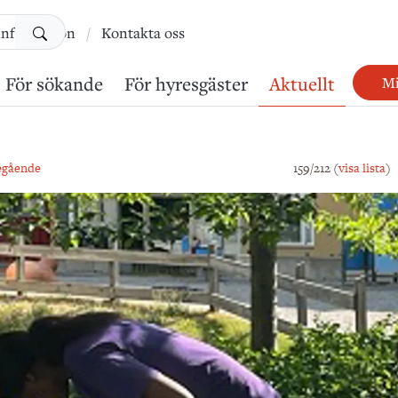
Sök
information
Kontakta oss
För sökande
För hyresgäster
Aktuellt
Mi
egående
159/212 (
visa lista
)