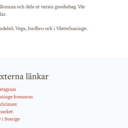
lkomna och dela ut varsin goodiebag. Vår
lar.
elsö, Vega, Jordbro och i Västerhaninge.
xterna länkar
stagram
aninge kommun
ticimex
arket
 i Sverige