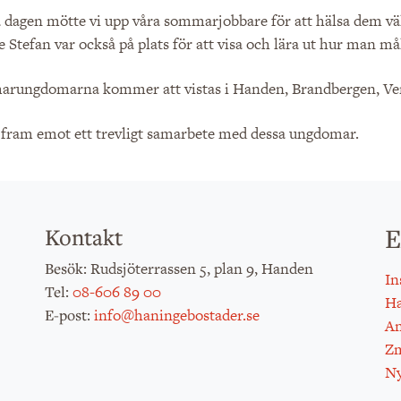
a dagen mötte vi upp våra sommarjobbare för att hälsa dem vä
 Stefan var också på plats för att visa och lära ut hur man må
rungdomarna kommer att vistas i Handen, Brandbergen, Vend
r fram emot ett trevligt samarbete med dessa ungdomar.
E
Kontakt
: Rudsjöterrassen 5, plan 9, Handen
Besök
In
:
08-606 89 00
Tel
H
:
info@haningebostader.se
E-post
An
Zm
Ny