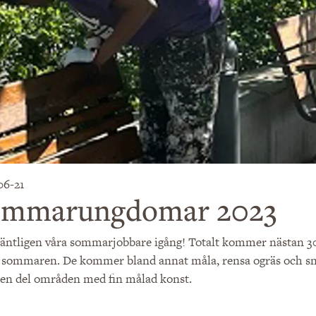
06-21
ommarungdomar 2023
 äntligen våra sommarjobbare igång! Totalt kommer nästan 
 sommaren. De kommer bland annat måla, rensa ogräs och s
 en del områden med fin målad konst.