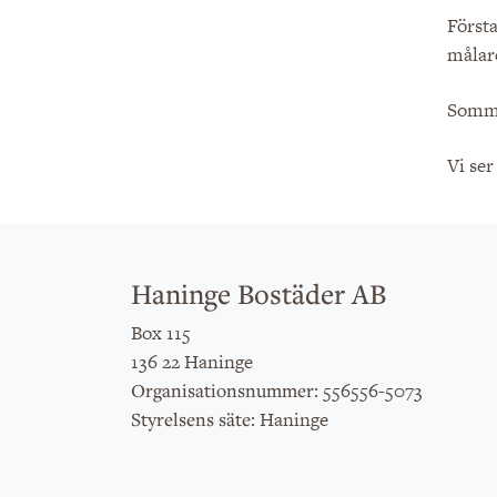
Först
målare
Somma
Vi se
Haninge Bostäder AB
Box 115
136 22 Haninge
: 556556-5073
Organisationsnummer
: Haninge
Styrelsens säte