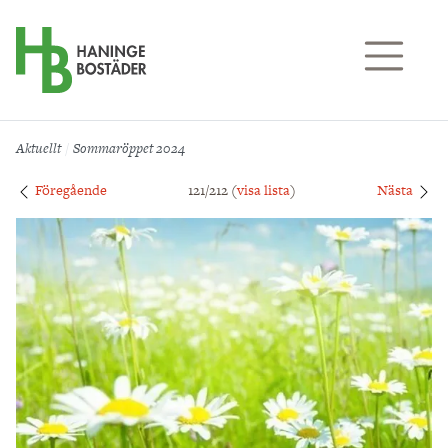
Till sidans huvudinnehåll
Aktuellt
Sommaröppet 2024
Föregående
121/212 (
visa lista
)
Nästa