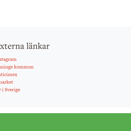
xterna länkar
stagram
aninge kommun
ticimex
arket
 i Sverige