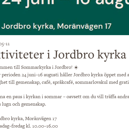
05-11
tiviteter i Jordbro kyrk
mmen till Sommarkyrka i Jordbro! ☀️
perioden 24 juni–16 augusti håller Jordbro kyrka öppet med a
het till gemenskap, café, språkcafé, sommarlovskul med grati
na en paus i kyrkan i sommar – oavsett om du vill träffa andra,
s lugn och gemenskap.
rdbro kyrka, Moränvägen 17
sdag–fredag kl. 10.00–16.00