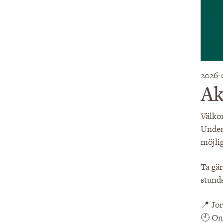
2026-
Ak
Välko
Under 
möjlig
Ta gär
stund
📍 Jo
🕙 On