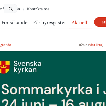
Sök
information
Kontakta oss
För sökande
För hyresgäster
Aktuellt
Mi
egående
16/212 (
visa lista
)