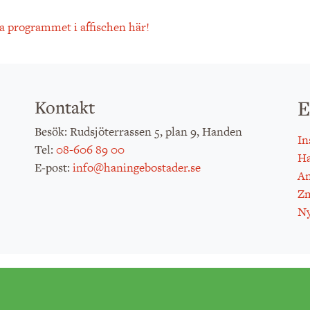
a programmet i affischen här!
E
Kontakt
: Rudsjöterrassen 5, plan 9, Handen
Besök
In
:
08-606 89 00
Tel
H
:
info@haningebostader.se
E-post
An
Zm
Ny