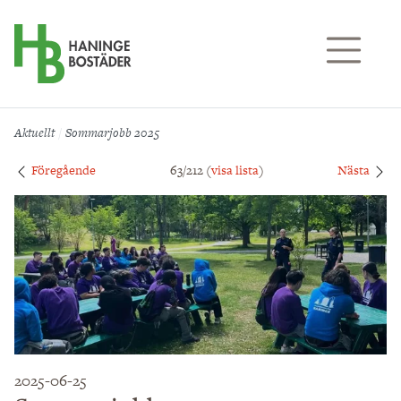
Till sidans huvudinnehåll
Aktuellt
Sommarjobb 2025
Föregående
63/212 (
visa lista
)
Nästa
2025-06-25