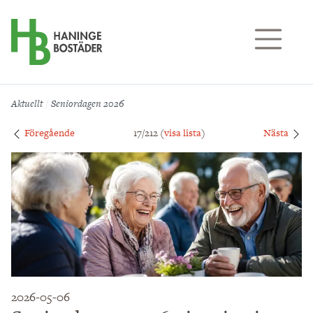
Till sidans huvudinnehåll
Aktuellt
Seniordagen 2026
Föregående
17/212 (
visa lista
)
Nästa
2026-05-06