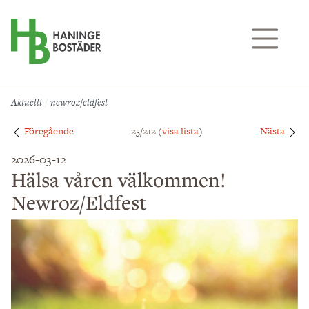
Till sidans huvudinnehåll
Aktuellt
newroz/eldfest
Föregående
25/212 (
visa lista
)
Nästa
2026-03-12
Hälsa våren välkommen!
Newroz/Eldfest