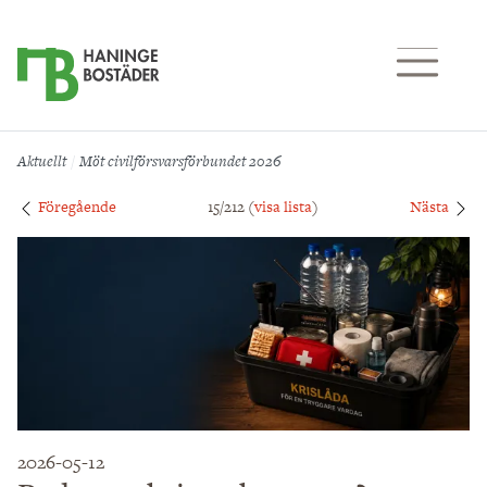
Till sidans huvudinnehåll
Aktuellt
Möt civilförsvarsförbundet 2026
Föregående
15/212 (
visa lista
)
Nästa
2026-05-12