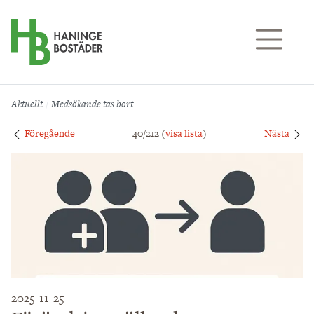
Till sidans huvudinnehåll
Aktuellt
Medsökande tas bort
Föregående
40/212 (
visa lista
)
Nästa
2025-11-25