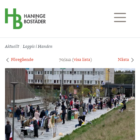
Till sidans huvudinnehåll
Aktuellt
Loppis i Handen
Föregående
70/212 (
visa lista
)
Nästa