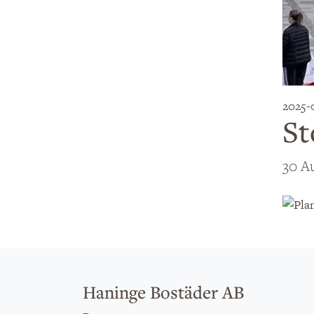
2025-
St
30 Au
Haninge Bostäder AB