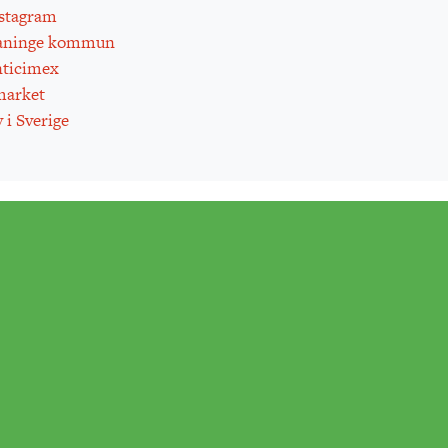
stagram
aninge kommun
ticimex
arket
 i Sverige