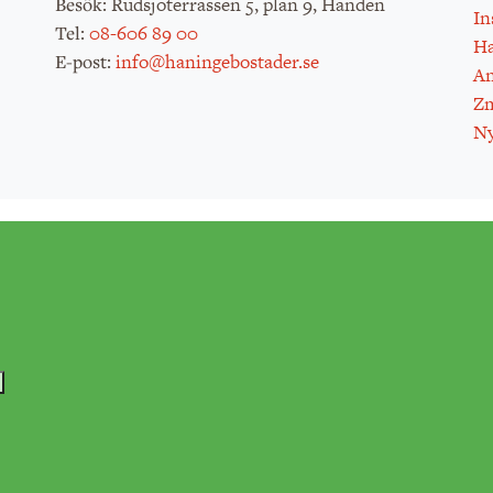
: Rudsjöterrassen 5, plan 9, Handen
Besök
In
:
08-606 89 00
Tel
H
:
info@haningebostader.se
E-post
An
Zm
Ny