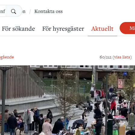
Sök
information
Kontakta oss
För sökande
För hyresgäster
Aktuellt
Mi
egående
60/212 (
visa lista
)