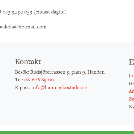
 073 94 92 059 (endast dagtid)
jaakola@hotmail.com
E
Kontakt
: Rudsjöterrassen 5, plan 9, Handen
Besök
In
:
08-606 89 00
Tel
H
:
info@haningebostader.se
E-post
An
Zm
Ny