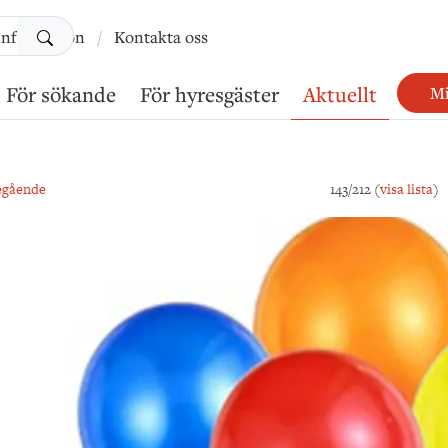
Sök
information
Kontakta oss
För sökande
För hyresgäster
Aktuellt
Mi
egående
143/212 (
visa lista
)