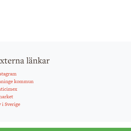
xterna länkar
stagram
aninge kommun
ticimex
arket
 i Sverige