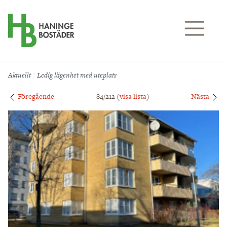
Till sidans huvudinnehåll
Aktuellt
Ledig lägenhet med uteplats
Föregående
84/212 (
visa lista
)
Nästa