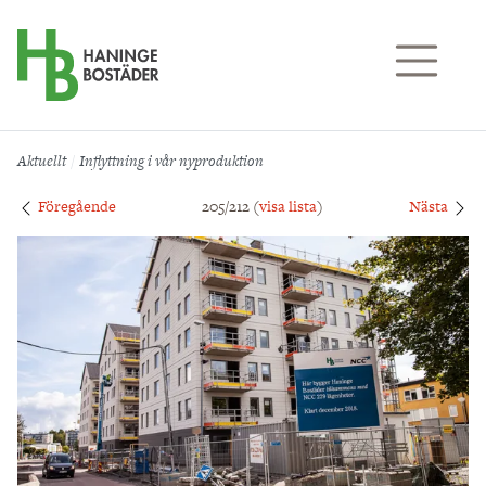
Till sidans huvudinnehåll
Aktuellt
Inflyttning i vår nyproduktion
Föregående
205/212 (
visa lista
)
Nästa