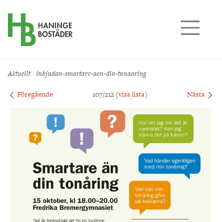
Till sidans huvudinnehåll
Aktuellt
inbjudan-smartare-aen-din-tonaaring
Föregående
107/212 (
visa lista
)
Nästa