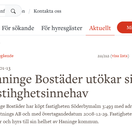
Sök
information
Kontakta oss
För sökande
För hyresgäster
Aktuellt
Mi
egående
211/212 (
visa lista
)
01-13
ninge Bostäder utökar si
stihghetsinnehav
ge Bostäder har köpt fastigheten Söderbymalm 3:493 med adr
ltnings AB och med övertagandedatum 2008-12-29. Fastigheten
r och hyrs till sin helhet av Haninge kommun.