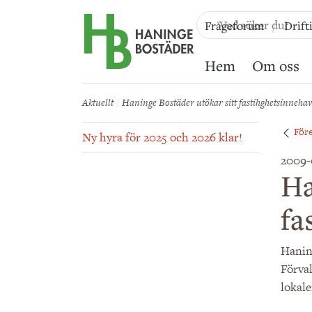
Till sidans huvudinnehåll
Frågeforum
Drift
Hem
Om oss
Aktuellt
Haninge Bostäder utökar sitt fastihghetsinnehav
För
Ny hyra för 2025 och 2026 klar!
2009-
Ha
fa
Hanin
Förva
lokale