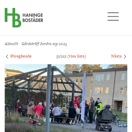
Till sidans huvudinnehåll
Aktuellt
Gårdsträff Jordro sep 2025
Föregående
51/212 (
visa lista
)
Nästa