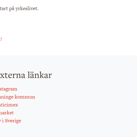
tart på yrkeslivet.
!
xterna länkar
stagram
aninge kommun
ticimex
arket
 i Sverige