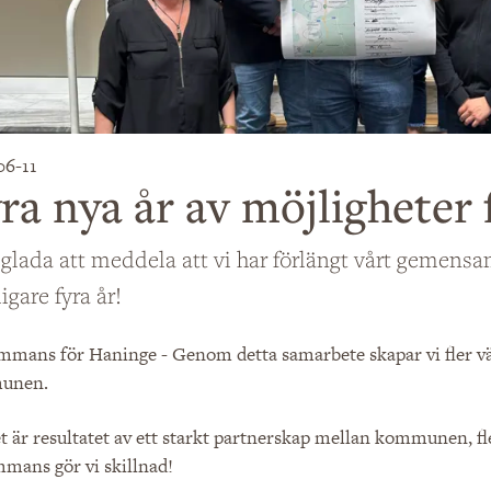
06-11
ra nya år av möjligheter 
r glada att meddela att vi har förlängt vårt geme
ligare fyra år!
mmans för Haninge - Genom detta samarbete skapar vi fler väg
unen.
t är resultatet av ett starkt partnerskap mellan kommunen, fl
mmans gör vi skillnad!