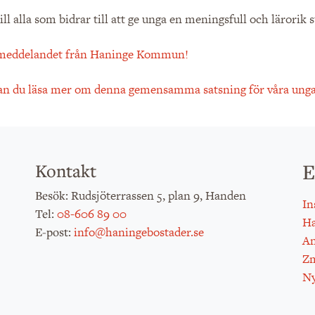
ill alla som bidrar till att ge unga en meningsfull och lärorik s
meddelandet från Haninge Kommun!
an du läsa mer om denna gemensamma satsning för våra unga
E
Kontakt
: Rudsjöterrassen 5, plan 9, Handen
Besök
In
:
08-606 89 00
Tel
H
:
info@haningebostader.se
E-post
An
Zm
Ny