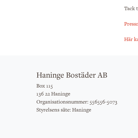
Tack t
Press
Här k
Haninge Bostäder AB
Box 115
136 22 Haninge
: 556556-5073
Organisationsnummer
: Haninge
Styrelsens säte