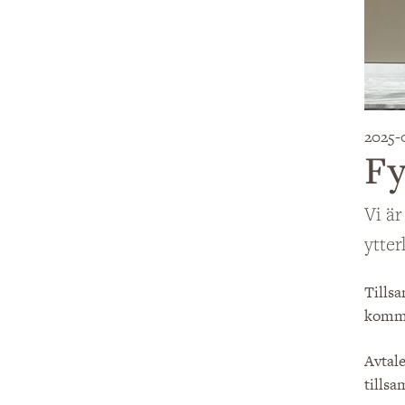
2025-
Fy
Vi ä
ytter
Tillsa
komm
Avtale
tillsa