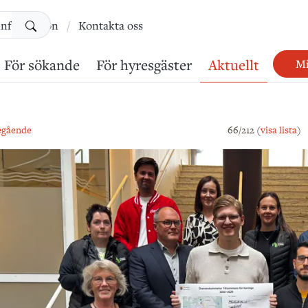
Sök
information
Kontakta oss
För sökande
För hyresgäster
Aktuellt
Mi
egående
66/212 (
visa lista
)