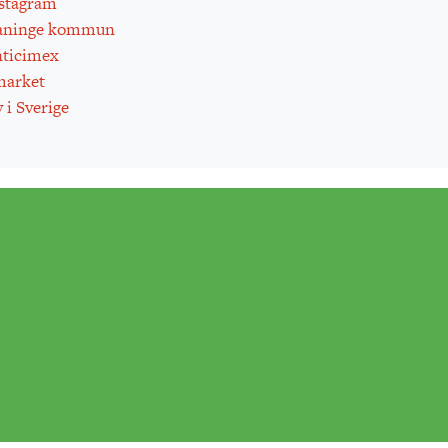
stagram
aninge kommun
ticimex
arket
 i Sverige