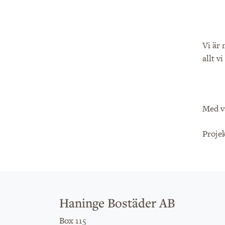
Vi är 
allt v
Med v
Projek
Haninge Bostäder AB
Box 115