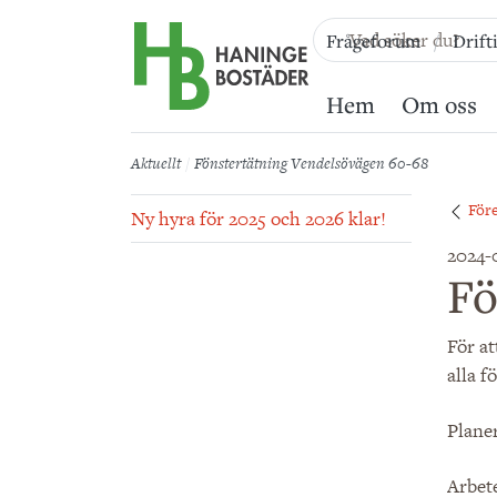
Till sidans huvudinnehåll
Frågeforum
Drift
Hem
Om oss
Aktuellt
Fönstertätning Vendelsövägen 60-68
För
Ny hyra för 2025 och 2026 klar!
2024-
Fö
För at
alla f
Planer
Arbet