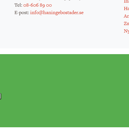
In
:
08-606 89 00
Tel
H
:
info@haningebostader.se
E-post
An
Zm
Ny