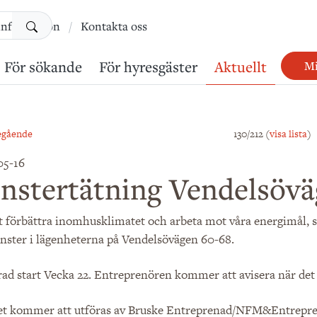
Sök
information
Kontakta oss
För sökande
För hyresgäster
Aktuellt
Mi
egående
130/212 (
visa lista
)
05-16
nstertätning Vendelsövä
t förbättra inomhusklimatet och arbeta mot våra energimål, så
önster i lägenheterna på Vendelsövägen 60-68.
ad start Vecka 22. Entreprenören kommer att avisera när det ä
et kommer att utföras av Bruske Entreprenad/NFM&Entrepr