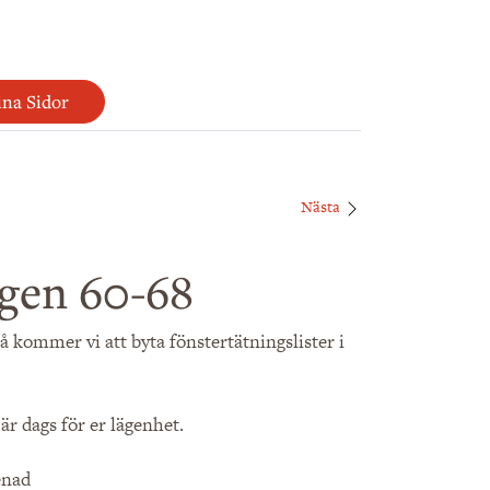
na Sidor
Nästa
gen 60-68
 kommer vi att byta fönstertätningslister i
r dags för er lägenhet.
enad