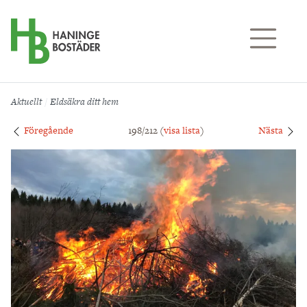
Till sidans huvudinnehåll
Aktuellt
Eldsäkra ditt hem
Föregående
198/212 (
visa lista
)
Nästa