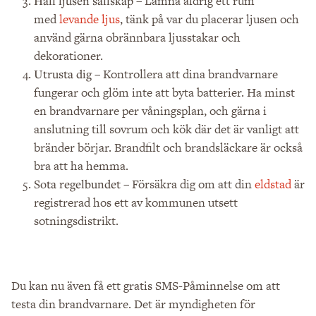
– Lämna aldrig ett rum
Håll ljusen sällskap
med
levande ljus
, tänk på var du placerar ljusen och
använd gärna obrännbara ljusstakar och
dekorationer.
– Kontrollera att dina brandvarnare
Utrusta dig
fungerar och glöm inte att byta batterier. Ha minst
en brandvarnare per våningsplan, och gärna i
anslutning till sovrum och kök där det är vanligt att
bränder börjar. Brandfilt och brandsläckare är också
bra att ha hemma.
– Försäkra dig om att din
eldstad
är
Sota regelbundet
registrerad hos ett av kommunen utsett
sotningsdistrikt.
Du kan nu även få ett gratis SMS-Påminnelse om att
testa din brandvarnare. Det är myndigheten för