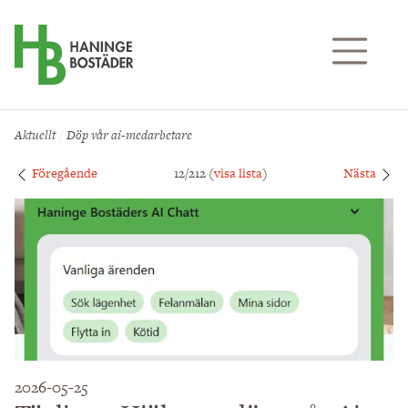
Till sidans huvudinnehåll
Aktuellt
Döp vår ai-medarbetare
Föregående
12/212 (
visa lista
)
Nästa
2026-05-25