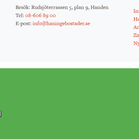
: Rudsjöterrassen 5, plan 9, Handen
Besök
In
:
08-606 89 00
Tel
H
:
info@haningebostader.se
E-post
An
Zm
Ny