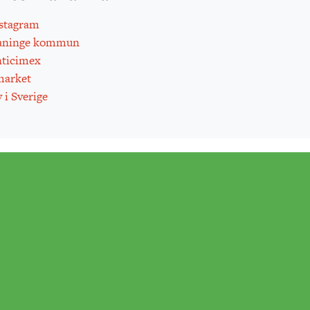
stagram
aninge kommun
ticimex
arket
 i Sverige