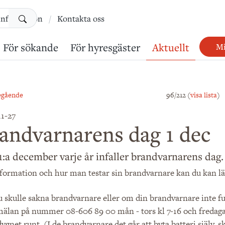
Sök
information
Kontakta oss
För sökande
För hyresgäster
Aktuellt
Mi
egående
96/212 (
visa lista
)
11-27
andvarnarens dag 1 dec
1:a december varje år infaller brandvarnarens dag.
nformation och hur man testar sin brandvarnare kan du kan l
skulle sakna brandvarnare eller om din brandvarnare inte fung
mälan på nummer 08-606 89 00 mån - tors kl 7-16 och fredagar
ygnet runt. (I de brandvarnare det går att byta batteri själv, s