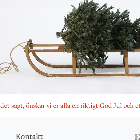
et sagt, önskar vi er alla en riktigt God Jul och e
E
Kontakt