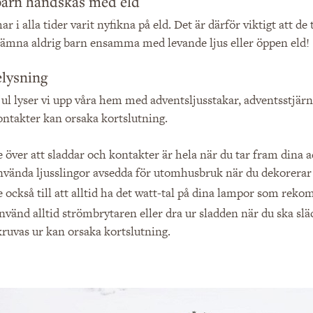
barn handskas med eld
ar i alla tider varit nyfikna på eld. Det är därför viktigt att de
 Lämna aldrig barn ensamma med levande ljus eller öppen eld!
elysning
jul lyser vi upp våra hem med adventsljusstakar, adventsstjärno
ntakter kan orsaka kortslutning.
e över att sladdar och kontakter är hela när du tar fram dina a
nvända ljusslingor avsedda för utomhusbruk när du dekorerar 
e också till att alltid ha det watt-tal på dina lampor som rek
nvänd alltid strömbrytaren eller dra ur sladden när du ska sl
kruvas ur kan orsaka kortslutning.