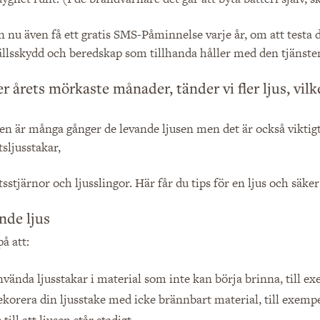
 nu även få ett gratis SMS-Påminnelse varje år, om att testa
llsskydd och beredskap som tillhanda håller med den tjänste
 årets mörkaste månader, tänder vi fler ljus, vilket
n är många gånger de levande ljusen men det är också viktigt 
sljusstakar,
sstjärnor och ljusslingor. Här får du tips för en ljus och säker 
nde ljus
å att:
nvända ljusstakar i material som inte kan börja brinna, till e
ekorera din ljusstake med icke brännbart material, till exempel
 till att ljusen står stadigt