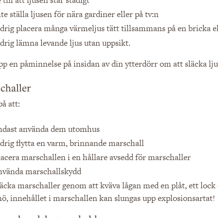
nte ställa ljusen för nära gardiner eller på tv:n
ldrig placera många värmeljus tätt tillsammans på en bricka ell
ldrig lämna levande ljus utan uppsikt.
pp en påminnelse på insidan av din ytterdörr om att släcka lj
challer
å att:
ndast använda dem utomhus
ldrig flytta en varm, brinnande marschall
lacera marschallen i en hållare avsedd för marschaller
nvända marschallskydd
läcka marschaller genom att kväva lågan med en plåt, ett lock 
nö, innehållet i marschallen kan slungas upp explosionsartat!