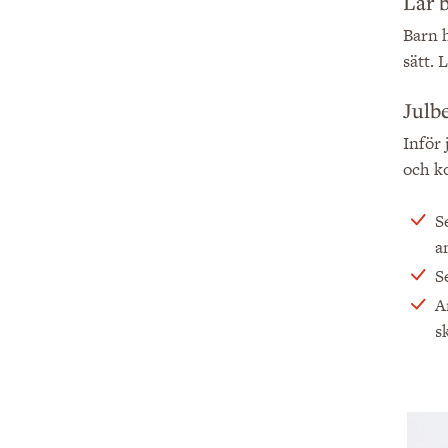
Lär 
Barn h
sätt.
Julb
Inför 
och ko
S
a
S
A
s