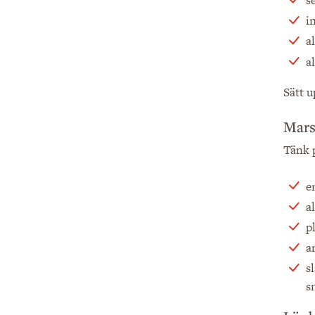
i
a
a
Sätt u
Mars
Tänk p
e
a
p
a
s
s