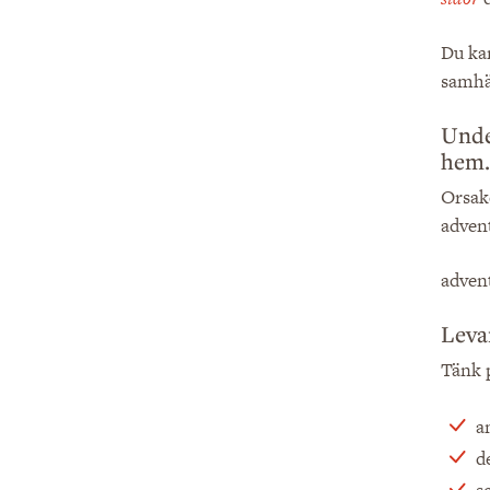
Du kan
samhä
Under
hem.
Orsake
advent
advent
Leva
Tänk p
a
d
se