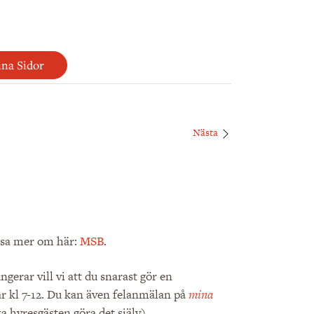
na Sidor
Nästa
äsa mer om här:
MSB
.
erar vill vi att du snarast gör en
 kl 7-12. Du kan även felanmälan på
mina
ka hyresgästen göra det själv).