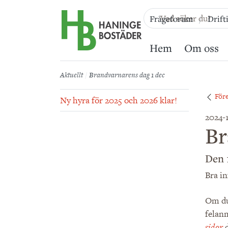
Till sidans huvudinnehåll
Frågeforum
Drift
Hem
Om oss
Aktuellt
Brandvarnarens dag 1 dec
För
Ny hyra för 2025 och 2026 klar!
2024-
Br
Den 
Bra i
Om du 
felan
sidor
d