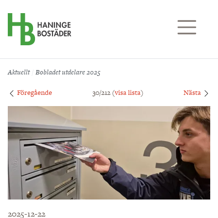
Till sidans huvudinnehåll
Aktuellt
Bobladet utdelare 2025
Föregående
30/212 (
visa lista
)
Nästa
2025-12-22