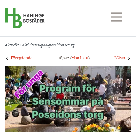
Till sidans huvudinnehåll
Aktuellt
aktiviteter-paa-poseidons-torg
Föregående
118/212 (
visa lista
)
Nästa