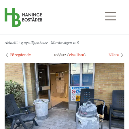
Till sidans huvudinnehåll
Aktuellt
3 nya lägenheter - Moränvägen 106
Föregående
108/212 (
visa lista
)
Nästa